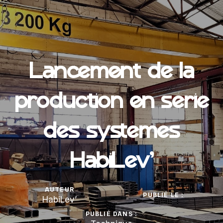
Lancement de la
production en série
des systèmes
HabiLev’
AUTEUR
PUBLIÉ LE :
HabiLev’
PUBLIÉ DANS :