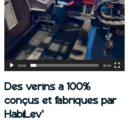
00:00
00:44
Des vérins à 100%
conçus et fabriqués par
HabiLev’